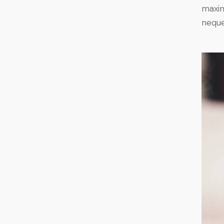
maxim
neque 