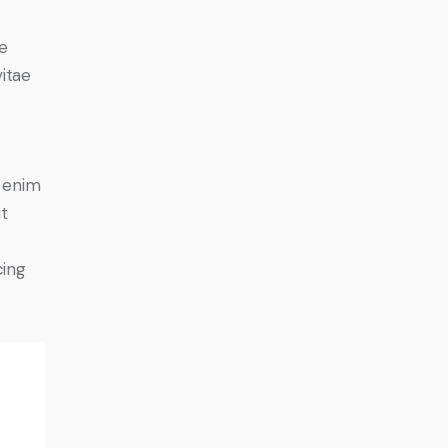
e
vitae
o
t enim
ut
cing