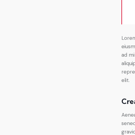
Lorem
eiusm
ad mi
aliqu
repre
elit.
Cre
Aenea
senec
gravid