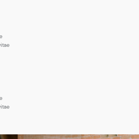
e
vitae
e
vitae