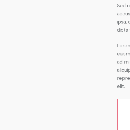
Sed u
accus
ipsa, 
dicta 
Lorem
eiusm
ad mi
aliqu
repre
elit.