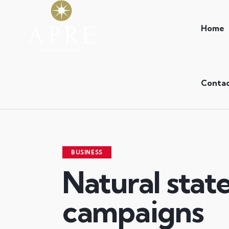
Home
Conta
BUSINESS
Natural stat
campaigns