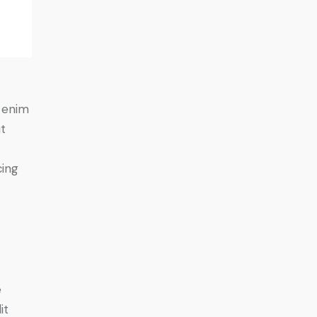
o
t enim
ut
cing
e
it