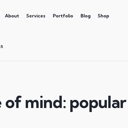
About
Services
Portfolio
Blog
Shop
ct
e of mind: popular