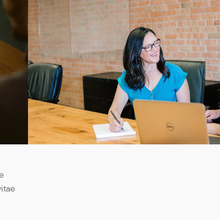
e
vitae