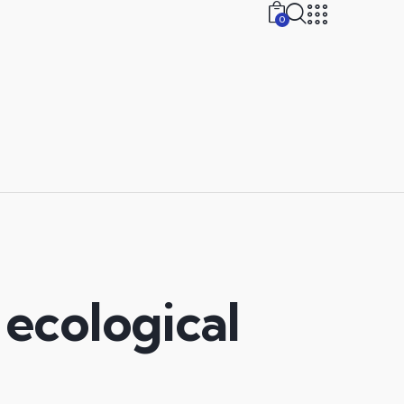
0
 ecological