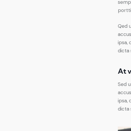
sempe
portti
Qed u
accus
ipsa, 
dicta 
At 
Sed u
accus
ipsa, 
dicta 