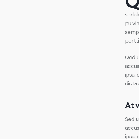
sodal
pulvi
sempe
portti
Qed u
accus
ipsa, 
dicta 
At 
Sed u
accus
ipsa, 