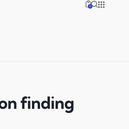
0
 on finding