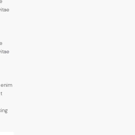
e
vitae
e
vitae
o
t enim
ut
cing