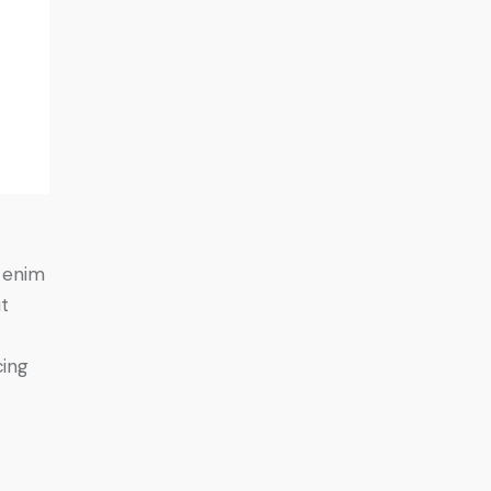
o
t enim
ut
cing