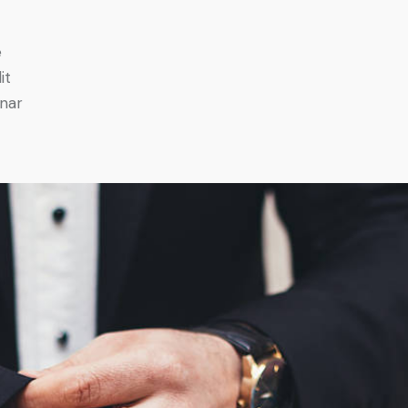
e
it
inar