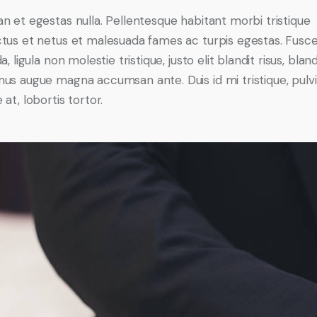
n et egestas nulla. Pellentesque habitant morbi tristique
tus et netus et malesuada fames ac turpis egestas. Fusc
a, ligula non molestie tristique, justo elit blandit risus, bland
us augue magna accumsan ante. Duis id mi tristique, pulv
at, lobortis tortor.