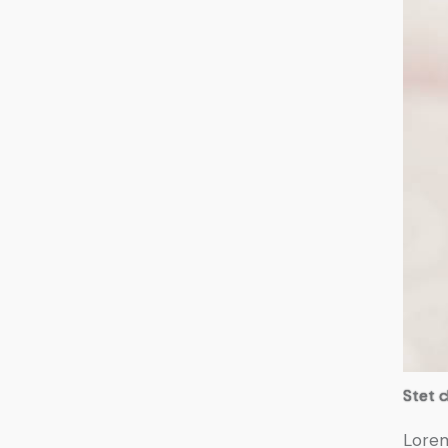
Stet c
Lorem