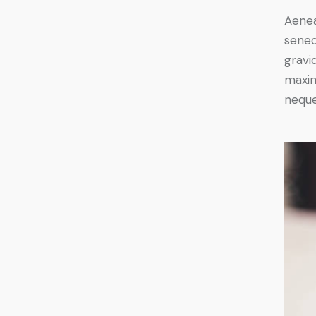
Aenea
senec
gravid
maxim
neque 