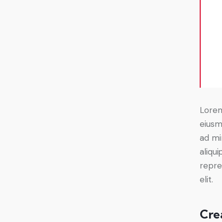
Lorem
eiusm
ad mi
aliqu
repre
elit.
Cre