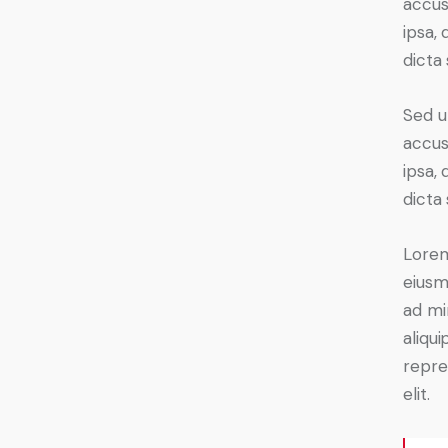
accus
ipsa, 
dicta 
Sed u
accus
ipsa, 
dicta 
Lorem
eiusm
ad mi
aliqu
repre
elit.